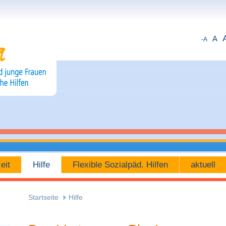
A
-A
eit
Hilfe
Flexible Sozialpäd. Hilfen
aktuell
Startseite
Hilfe