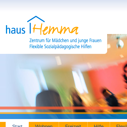
Zum Inhalt wechseln
Engagement mal sieben - Start
Start
Wohnen
Freizeit
Hilfe
Flexi